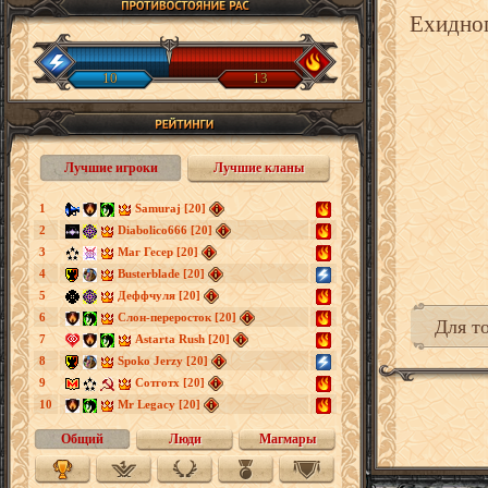
Ехидног
10
13
Лучшие игроки
Лучшие кланы
1
Samuraj [20]
2
Diabolico666 [20]
3
Маг Гесер [20]
4
Busterblade [20]
5
Деффчуля [20]
6
Слон-переросток [20]
Для т
7
Astarta Rush [20]
8
Spoko Jerzy [20]
9
Сотготх [20]
10
Mr Legacy [20]
Общий
Люди
Магмары