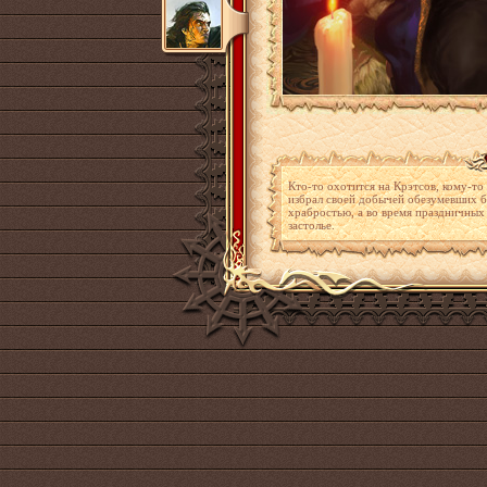
Кто-то охотится на Крэтсов, кому-то 
избрал своей добычей обезумевших б
храбростью, а во время праздничных
застолье.