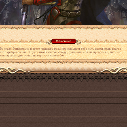
Описание
Во славу Эрифариуса и всего людского рода прокладывает себе путь сквозь ряды врагов
этот храбрый воин. И пусть итог схватки между Драконами ещё не предрешён, многие
магмары сегодня точно не вернутся с поля боя!