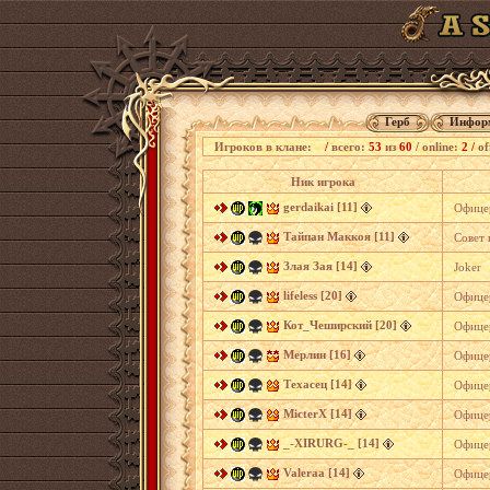
Герб
Инфор
Игроков в клане:
/
всего:
53
из
60
/
online:
2 /
of
Ник игрока
gerdaikai [11]
Офице
Тайпан Маккоя [11]
Совет 
Злая Зая [14]
Joker
lifeless [20]
Офице
Кот_Чеширский [20]
Офице
Мерлин [16]
Офице
Техасец [14]
Офице
MicterX [14]
Офице
_-XIRURG-_ [14]
Офице
Valeraa [14]
Офице