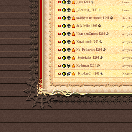
Дзен [20]
Совет 
_Леонид_ [14]
Совет 
кайфую по жизни [14]
ЗамПо
SeIvIe4ka [20]
отпуск
ЧеловекСиняк [20]
отпуск
УлыбнисЬ [20]
отпуск
Ne_Pokorniu [20]
отпуск
-Seriojahz- [20]
отпуск
Кубинец [20]
отпуск
_КузбасС_ [20]
Храни