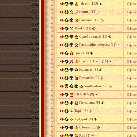
_death_ [13]
Офице
_Дайрин_ [13]
Офице
Пипецка [12]
Офице
Monk2 [11]
Офице
Седобородый [11]
Офице
Главныйпокотикам [11]
Офице
Цвет [10]
Офице
L_u_c_i_f_e_r [10]
Офице
Камидзу [9]
Офице
Dimon4ik [9]
Офице
VoidSentinel [9]
Офице
CKA3KA [9]
Офице
Полундра [9]
Офице
TopG [8]
Офице
ApTypuk [8]
Офице
Шмель [8]
Офице
Rild [8]
Офице