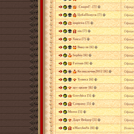
-СвароГ- [7]
Офице
ЦебаПопуск [7]
Офице
inspiron [7]
Офице
zin [7]
Офице
Хюга [7]
Офице
Викуля [6]
Офице
Sophia [6]
Офице
Fattum [6]
Офице
Колиальчик2012 [6]
Офице
Тупиха [6]
Офице
цуг-цванг [6]
Офице
Gorchica [5]
Офице
Санраку [5]
Офице
Moros [5]
Офице
Дарт Вейдер [5]
Офице
xMarckuSx [6]
Нович