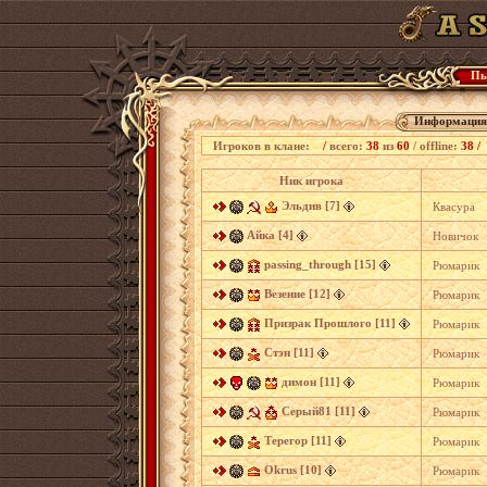
Пь
Информация
Игроков в клане:
/
всего:
38
из
60
/
offline:
38 /
Ник игрока
Эльдив [7]
Квасура
Айка [4]
Новичок
passing_through [15]
Рюмарик
Везение [12]
Рюмарик
Призрак Прошлого [11]
Рюмарик
Стэн [11]
Рюмарик
димон [11]
Рюмарик
Серый81 [11]
Рюмарик
Терегор [11]
Рюмарик
Okrus [10]
Рюмарик