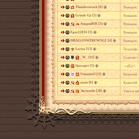
Thunderstruck [6]
Рюмарик
Grinde Up [5]
Рюмарик
АндрейНН [5]
Рюмарик
Egor22034 [5]
Рюмарик
DRAGONWEREWOLF [4]
Рюмарик
Larisa [13]
Подшофе
_W_ [11]
Cомелье c
Sparapet [5]
-=дЕд=-
Unnamed [11]
Казначей
кыш [6]
Казначей
Эксплойт [20]
Ушел в за