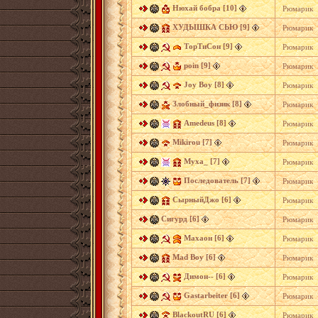
Нюхай бобра [10]
Рюмарик
ХУДЫШКА СЬЮ [9]
Рюмарик
ТорТиСон [9]
Рюмарик
poin [9]
Рюмарик
Joy Boy [8]
Рюмарик
Злобный_физик [8]
Рюмарик
Amedeus [8]
Рюмарик
Mikirou [7]
Рюмарик
Муха_ [7]
Рюмарик
Последователь [7]
Рюмарик
СырныйДжо [6]
Рюмарик
Сигурд [6]
Рюмарик
Махаон [6]
Рюмарик
Mad Boy [6]
Рюмарик
Димон-- [6]
Рюмарик
Gastarbeiter [6]
Рюмарик
BlackoutRU [6]
Рюмарик