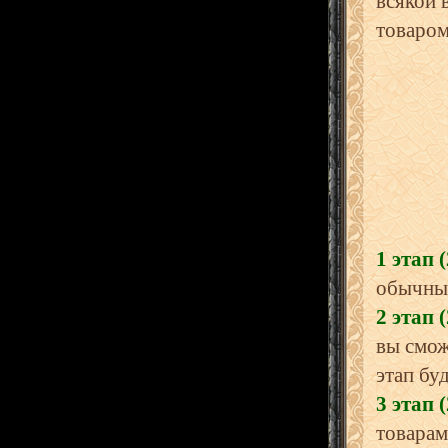
всякой 
товаром
1 этап 
обычны
2 этап (
вы смож
этап бу
3 этап (
товарами