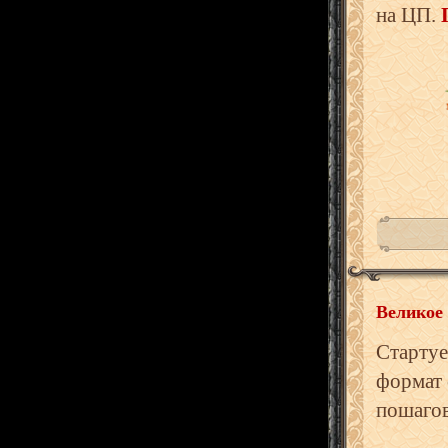
на ЦП.
Великое
Стартуе
формат 
пошаго