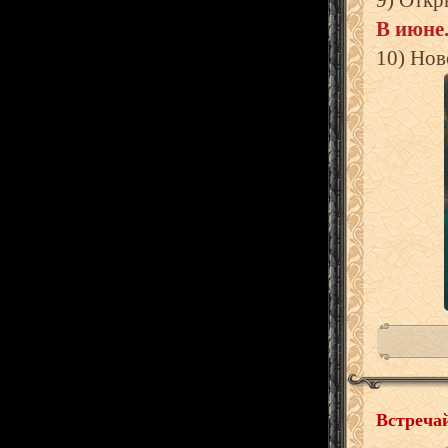
В июне.
10) Нов
Встречай