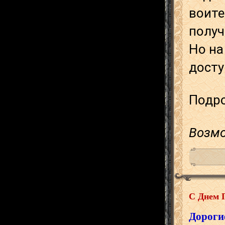
воите
получ
Но на
досту
Подр
Возм
С Днем 
Дороги