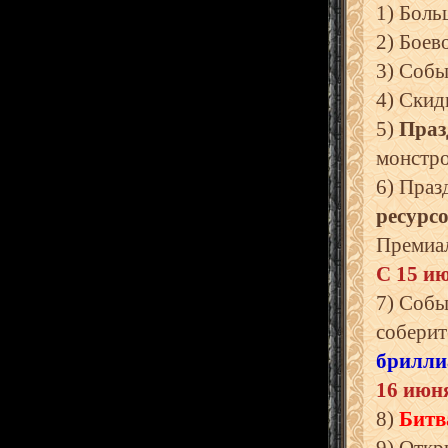
1) Боль
2) Боев
3) Соб
4) Скид
5)
Праз
монстр
6) Праз
ресурс
Премиал
С 15 и
7) Соб
соберит
брилли
16 июн
8)
Битв
9) Отк