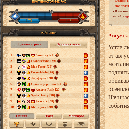
-
Облики в
-
Добавлен
-
В инстан
читайте
зд
175
148
Август -
Лучшие игроки
Лучшие кланы
Устав л
от авгу
1
Samuraj [20]
2
Diabolico666 [20]
мечтани
3
Маг Гесер [20]
поднять
4
Busterblade [20]
5
Деффчуля [20]
обвивав
6
Слон-переросток [20]
осенило
7
Astarta Rush [20]
8
Spoko Jerzy [20]
Начинае
9
Сотготх [20]
события
10
Mr Legacy [20]
Общий
Люди
Магмары