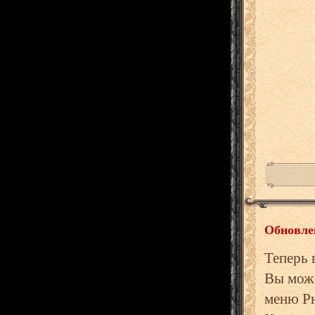
Обновле
Теперь 
Вы може
меню Рю