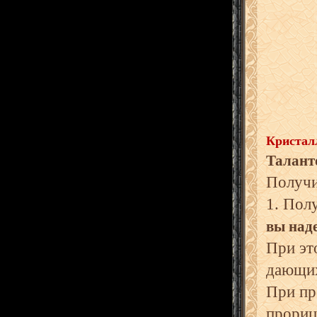
Кристал
Талант
Получ
1. Пол
вы над
При эт
дающих
При пр
прориц