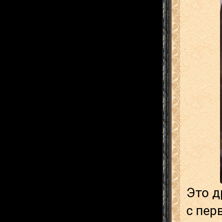
Это д
с пер