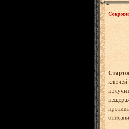
Сокрови
Старто
ключей
получит
пещерах
против
описани