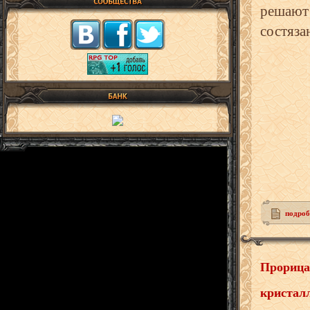
решают 
состяза
подробн
Прорица
кристалл