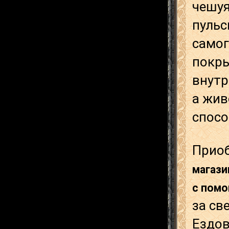
чешуя
пульс
самог
покр
внутр
а жив
спосо
Прио
магази
с пом
за св
Ездов