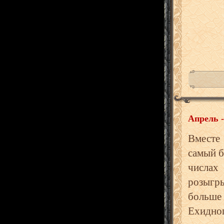
Апрель 
Вместе
самый б
числах
розыгр
больше
Ехидног