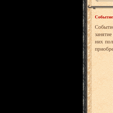
Событие
Событи
занятие
них пол
приобре