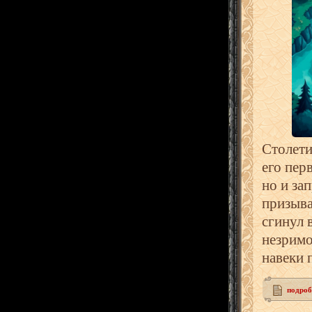
Столети
его пер
но и за
призыва
сгинул 
незримо
навеки 
подробн