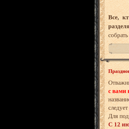
Все, к
раздел
собрать
Праздно
Отважн
с вами 
названи
следует
Для под
С 12 и