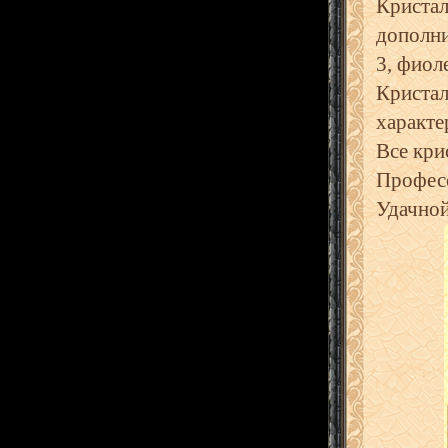
Кристал
дополни
3, фиол
Кристал
характе
Все кри
Профес
Удачной