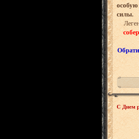
особую 
силы.
Леген
собе
Обрати
С Днем 