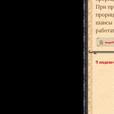
При пр
прориц
шансы 
работат
подробн
9 подви