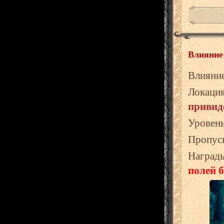
Влияние
Влияни
Локаци
привид
Уровен
Пропус
Наград
полей б