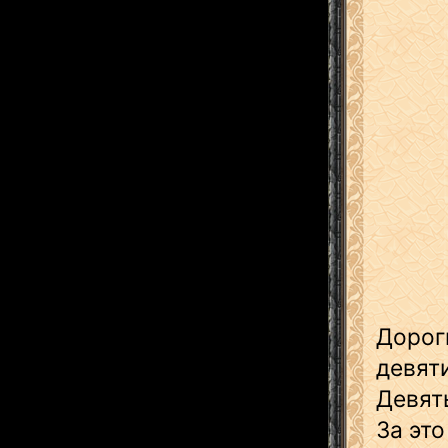
Дорог
девят
Девят
За это