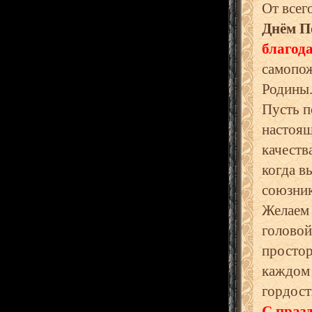
От всег
Днём П
благод
самопож
Родины
Пусть п
настоящ
качеств
когда в
союзник
Желаем 
головой
простор
каждом 
гордост
С праз