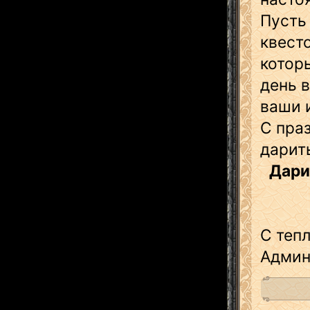
Пусть
квест
котор
день в
ваши 
С пра
дарит
Дари
С теп
Админ