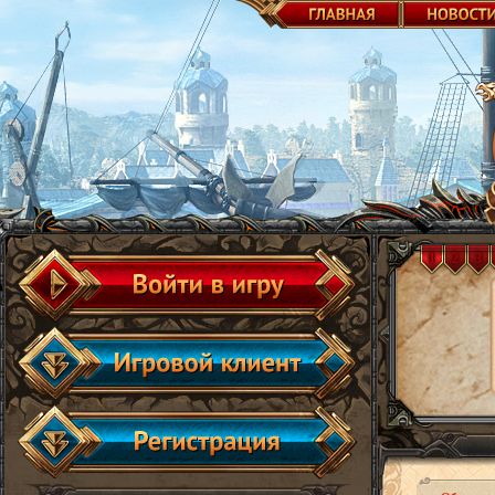
1
2
3