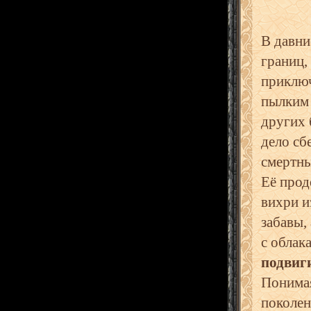
В давни
границ,
приклю
пылким 
других 
дело сб
смертны
Её прод
вихри и
забавы,
с облак
подвиг
Понимая
поколе