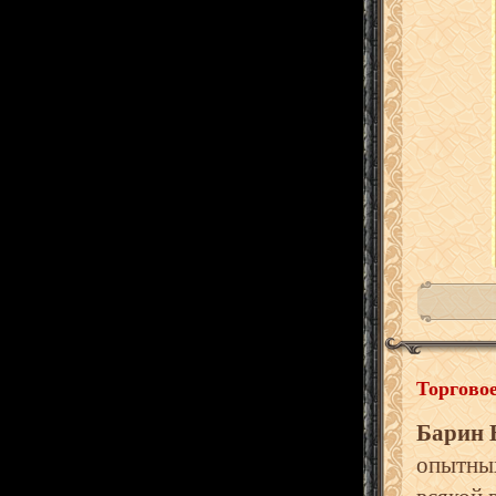
Торгово
Барин 
опытных