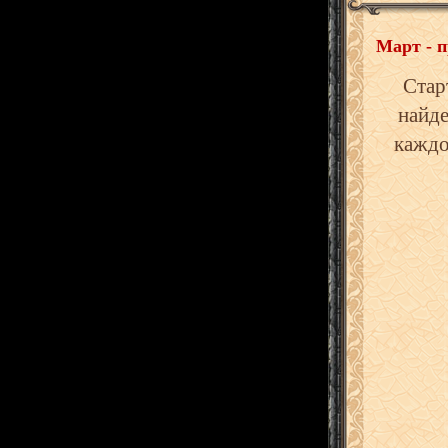
Март - 
Стар
найде
каждо