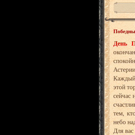
Победны
День 
оконча
спокой
Астерии
Каждый 
этой то
сейчас 
счастли
тем, кт
небо на
Для вас