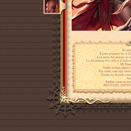
Yo soy
Existo primero en el Ci
Los seres del averno se 
La dicotomia del cielo y el infie
Mi Neme
Nadie es mas digno 
Por ende, este tajo tien
Existo en el cielo co
Apo
Ambas caras se jun
RECITA EL INICI