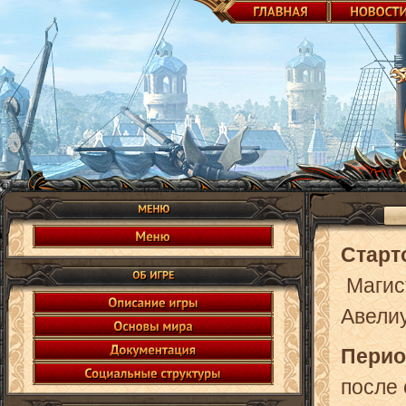
Старт
Магис
Авели
Перио
после 