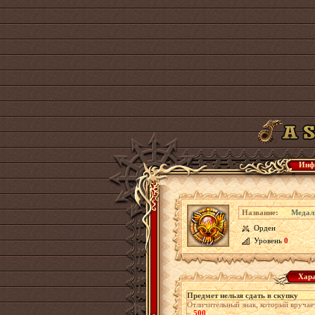
Инф
Название:
Медал
Орден
Уровень
0
Хара
Предмет нельзя сдать в скупку
Отличительный знак, который вруча
–
500
.