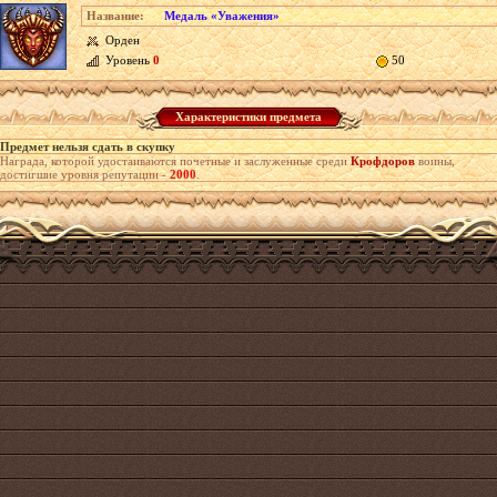
Название:
Медаль «Уважения»
Орден
Уровень
0
50
Характеристики предмета
Предмет нельзя сдать в скупку
Награда, которой удостаиваются почетные и заслуженные среди
Крофдоров
воины,
достигшие уровня репутации -
2000
.