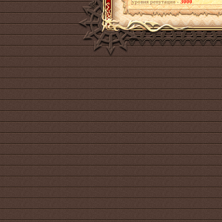
уровня репутации -
3000
.