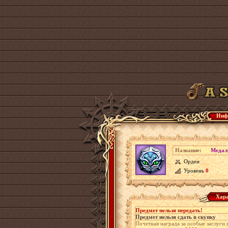
Инф
Название:
Медал
Орден
Уровень
0
Хара
Предмет нельзя передать!
Предмет нельзя сдать в скупку
Почетная награда за особые заслуги