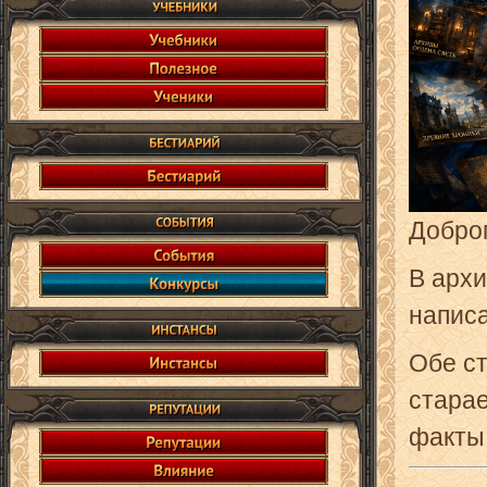
Доброг
В архи
написа
Обе ст
старае
факты 