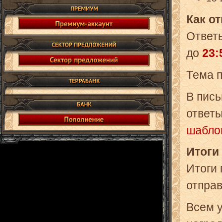
Как о
Ответ
до
23:
Тема 
В пись
ответ
шабло
Итоги
Итоги
отправ
Всем 