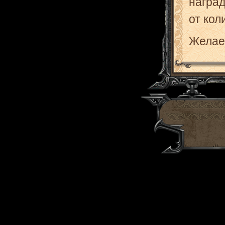
наград
от кол
Желае