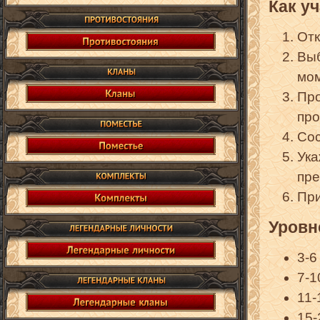
Как у
Отк
Выб
мом
Про
про
Сос
Ука
пре
При
Уровн
3-6
7-1
11-
15-